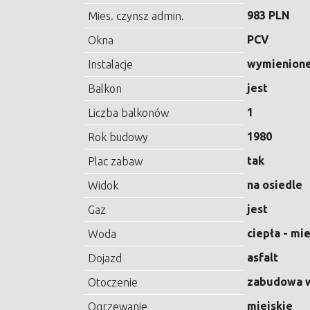
983 PLN
Mies. czynsz admin.
PCV
Okna
wymienion
Instalacje
jest
Balkon
1
Liczba balkonów
1980
Rok budowy
tak
Plac zabaw
na osiedle
Widok
jest
Gaz
ciepła - mi
Woda
asfalt
Dojazd
zabudowa w
Otoczenie
miejskie
Ogrzewanie