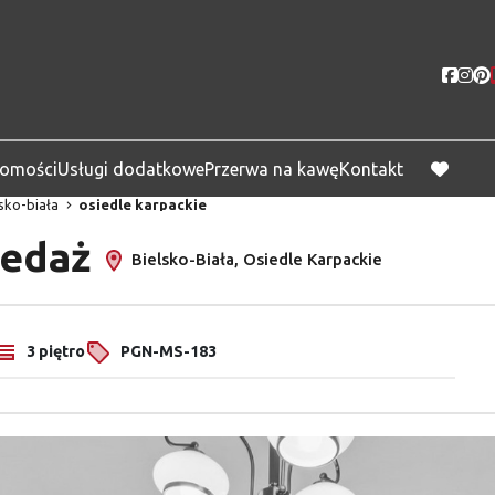
Socia
Soc
homości
Usługi dodatkowe
Przerwa na kawę
Kontakt
favorite
lsko-biała
osiedle karpackie
zedaż
Bielsko-Biała, Osiedle Karpackie
3 piętro
PGN-MS-183