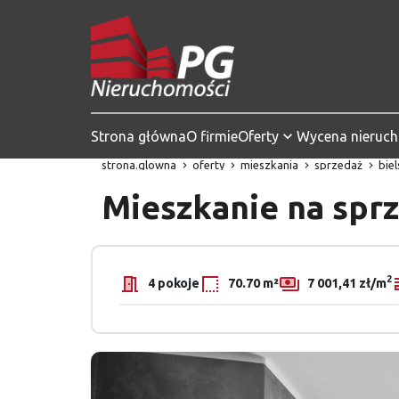
Strona główna
O firmie
Oferty
Wycena nieruc
strona.glowna
oferty
mieszkania
sprzedaż
bie
Mieszkanie na spr
2
4 pokoje
70.70 m²
7 001,41 zł/m