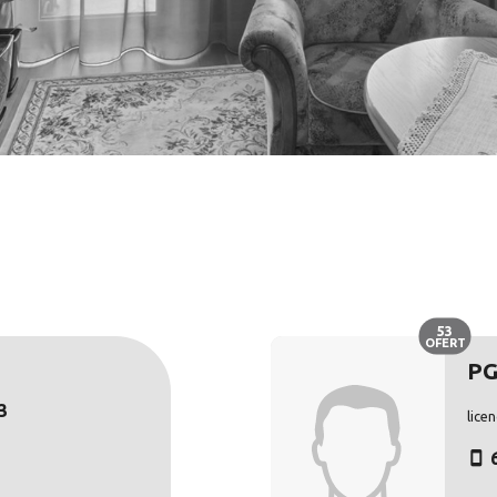
53
OFERT
PG
3
lice