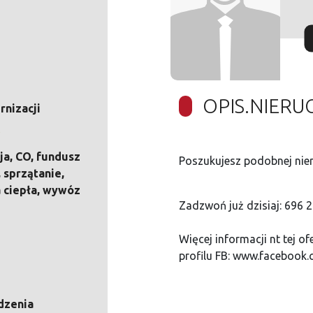
OPIS.NIER
nizacji
ja, CO, fundusz
Poszukujesz podobnej nier
 sprzątanie,
 ciepła, wywóz
Zadzwoń już dzisiaj: 696 
Więcej informacji nt tej o
profilu FB: www.facebook
dzenia