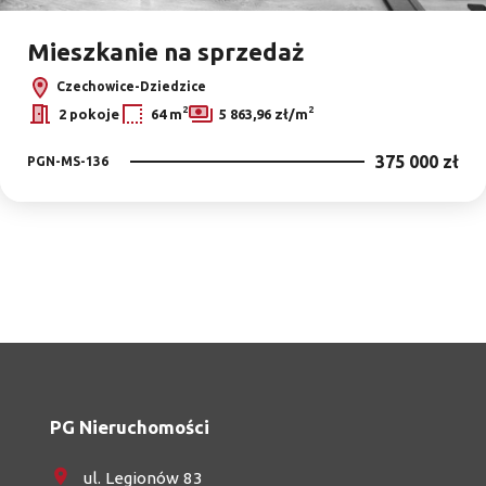
Mieszkanie na sprzedaż
Czechowice-Dziedzice
2
2
2 pokoje
64 m
5 863,96 zł/m
375 000 zł
PGN-MS-136
PG Nieruchomości
ul. Legionów 83