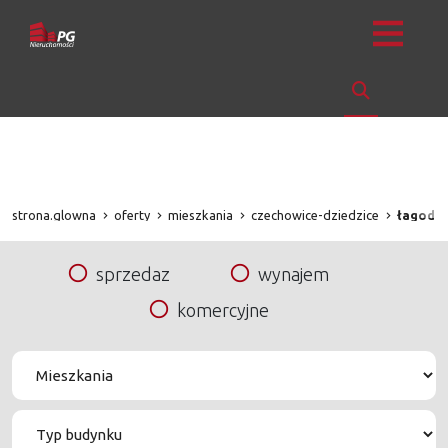
strona.glowna
oferty
mieszkania
czechowice-dziedzice
łagodn
sprzedaz
wynajem
komercyjne