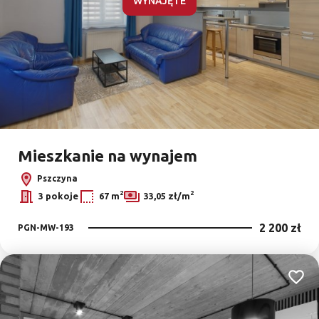
WYNAJĘTE
Mieszkanie na wynajem
Pszczyna
2
2
3 pokoje
67 m
33,05 zł/m
2 200 zł
PGN-MW-193
Dodaj