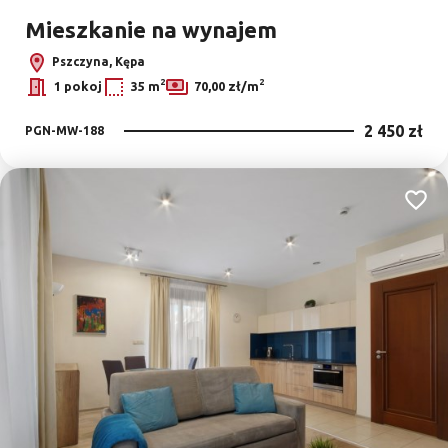
Mieszkanie na wynajem
Pszczyna, Kępa
2
2
1 pokoj
35 m
70,00 zł/m
2 450 zł
PGN-MW-188
Dodaj