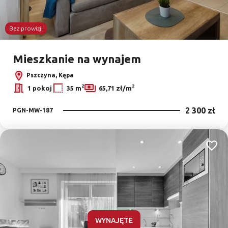
Bez prowizji
Mieszkanie na wynajem
Pszczyna, Kępa
2
2
1 pokoj
35 m
65,71 zł/m
2 300 zł
PGN-MW-187
Dodaj
WYNAJĘTE