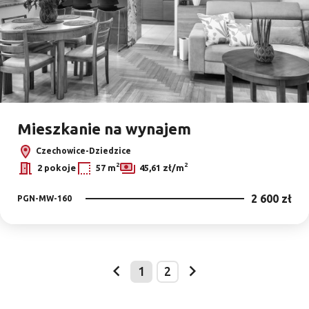
Mieszkanie na wynajem
Czechowice-Dziedzice
2
2
2 pokoje
57 m
45,61 zł/m
2 600 zł
PGN-MW-160
1
2
prev
next