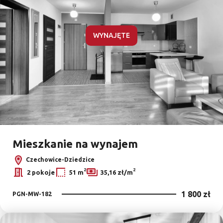
WYNAJĘTE
Mieszkanie na wynajem
Czechowice-Dziedzice
2
2
2 pokoje
51 m
35,16 zł/m
1 800 zł
PGN-MW-182