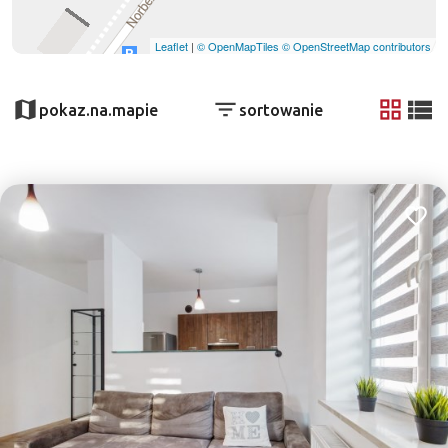
Leaflet
|
© OpenMapTiles
© OpenStreetMap contributors
pokaz.na.mapie
sortowanie
tabela
list
Dodaj