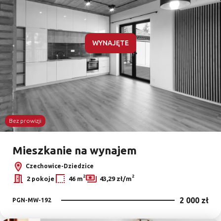
WYNAJĘTE
Bez prowizji
Mieszkanie na wynajem
Czechowice-Dziedzice
2
2
2 pokoje
46 m
43,29 zł/m
2 000 zł
PGN-MW-192