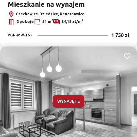
Mieszkanie na wynajem
Czechowice-Dziedzice, Renardowice
2
2
2 pokoje
51 m
34,18 zł/m
1 750 zł
PGN-MW-163
Dodaj
WYNAJĘTE