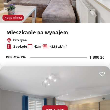
Nowa oferta
Mieszkanie na wynajem
Pszczyna
2
2
2 pokoje
42 m
42,86 zł/m
1 800 zł
PGN-MW-194
Dodaj